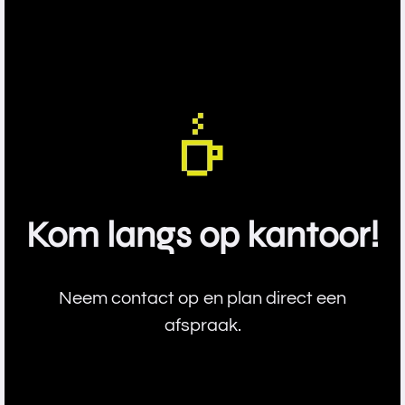
jouw taal gebruikt? Daar
SEO voor AI, ook w
hebben we samen met Still
Generative Engine
Have IT een antwoord op
(GEO) genoemd ee
gemaakt: A.IRIS.
verder. Het draait
zijn in de antwoord
geeft. Maar wat b
precies? En wat k
Blog
Kom lan
g
s op
k
antoor!
Neem contact op en plan direct een
afspraak.