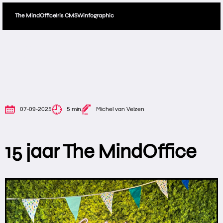
The MindOffice
Iris CMS
Winfographic
07-09-2025
5 min
Michel van Velzen
15 jaar The MindOffice