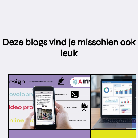
Deze bl
o
gs vind je mi
s
schien ook
leuk