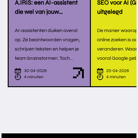
A.IRIS: een AI-assistent
SEO voor AI (G
die wel van jouw
uitgelegd
organisatie is
AI-assistenten duiken overal
De manier waaro
op. Ze beantwoorden vragen,
online zoeken is aa
schrijven teksten en helpen je
veranderen. Waar
team brainstormen. Toch
vooral Google geb
merken veel organisaties dat
stellen steeds me
30-04-2026
20-04-2026
zo'n assistent niet écht
hun vragen direct 
4 minuten
4 minuten
aanvoelt als die van henzelf. De
zoals ChatGPT of P
antwoorden zijn algemeen, de
Dat heeft gevolgen
toon klopt niet, en soms verzint
online zichtbaarhe
de AI zelfs dingen. Hoe maak je
klassieke SEO (zo
daar een assistent van die wél
optimalisatie) zich 
jouw kennis, jouw context en
hoger scoren in G