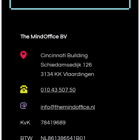
The MindOffice BV
Cincinnati Building
Schiedamsedijk 126
3134 KK Vlaardingen
010 43 507 50
info@themindoffice.nl
KvK
78419689
BTW
NL861386541B01