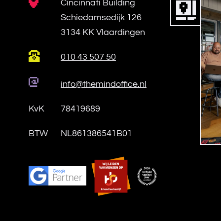
Cincinnati Building
Schiedamsedijk 126
3134 KK Vlaardingen
010 43 507 50
info@themindoffice.nl
KvK
78419689
BTW
NL861386541B01