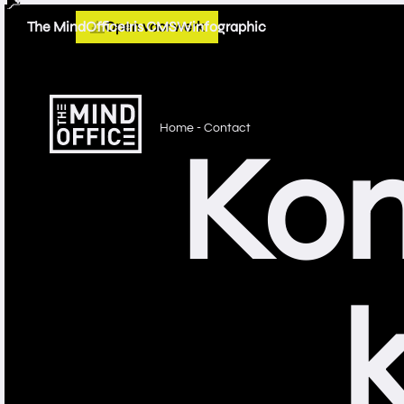
The MindOffice
Open voor werk
Iris CMS
Winfographic
Home
- Contact
Kom