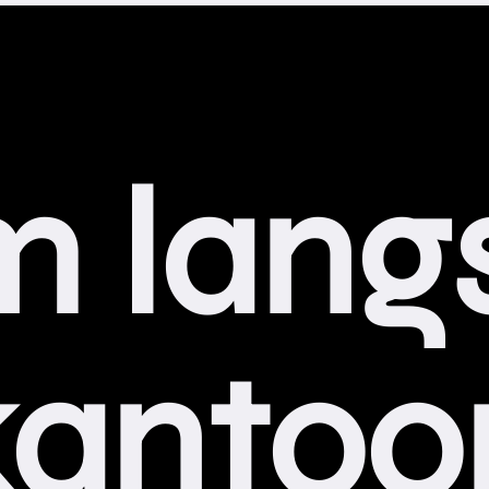
 lan
g
k
antoor