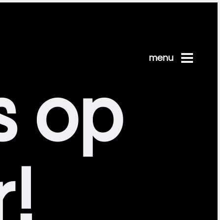
menu
s op
!